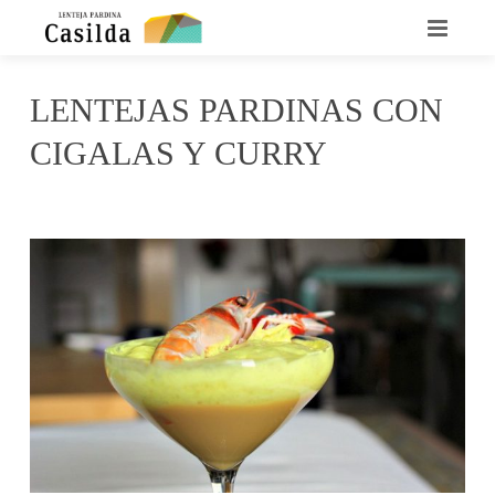
INICIO
LENTEJAS PARDINAS CON
QUIENES SOMOS
CIGALAS Y CURRY
LA LENTEJA CASILDA
marzo 27, 2017
Casilda
No Comments
RECETARIO
DÓNDE ENCONTRARNOS
CONTACTO
NOTICIAS