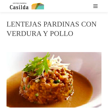
INICIO
LENTEJAS PARDINAS CON
QUIENES SOMOS
VERDURA Y POLLO
LA LENTEJA CASILDA
abril 4, 2017
Casilda
No Comments
RECETARIO
DÓNDE ENCONTRARNOS
CONTACTO
NOTICIAS