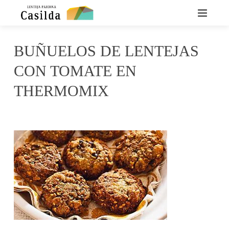
INICIO
BUÑUELOS DE LENTEJAS
QUIENES SOMOS
CON TOMATE EN
LA LENTEJA CASILDA
THERMOMIX
RECETARIO
junio 27, 2016
Casilda
No Comments
DÓNDE ENCONTRARNOS
CONTACTO
NOTICIAS