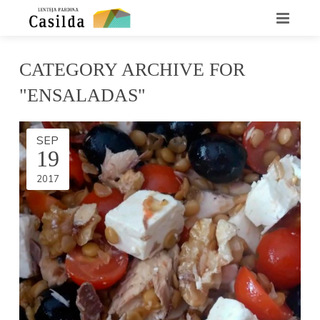
INICIO
CATEGORY ARCHIVE FOR
QUIENES SOMOS
"ENSALADAS"
LA LENTEJA CASILDA
SEP
19
RECETARIO
2017
DÓNDE ENCONTRARNOS
CONTACTO
NOTICIAS