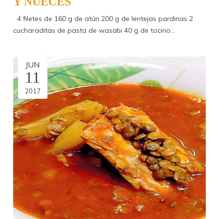
Y NUECES
4 filetes de 160 g de atún 200 g de lentejas pardinas 2
cucharaditas de pasta de wasabi 40 g de tocino…
JUN
11
2017