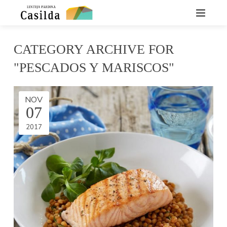
INICIO
CATEGORY ARCHIVE FOR
QUIENES SOMOS
"PESCADOS Y MARISCOS"
LA LENTEJA CASILDA
NOV
07
RECETARIO
2017
DÓNDE ENCONTRARNOS
CONTACTO
NOTICIAS