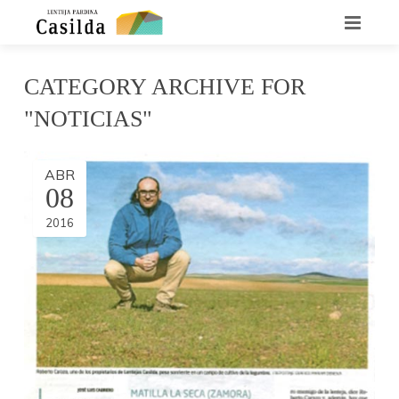
INICIO
CATEGORY ARCHIVE FOR
QUIENES SOMOS
"NOTICIAS"
LA LENTEJA CASILDA
ABR
08
RECETARIO
2016
DÓNDE ENCONTRARNOS
CONTACTO
NOTICIAS