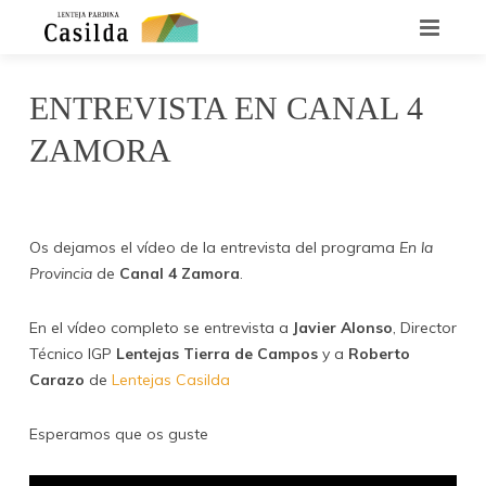
INICIO
ENTREVISTA EN CANAL 4
QUIENES SOMOS
ZAMORA
LA LENTEJA CASILDA
enero 26, 2016
Casilda
No Comments
RECETARIO
Os dejamos el vídeo de la entrevista del programa
En la
Provincia
de
Canal 4 Zamora
.
DÓNDE ENCONTRARNOS
En el vídeo completo se entrevista a
Javier Alonso
, Director
CONTACTO
Técnico IGP
Lentejas Tierra de Campos
y a
Roberto
Carazo
de
Lentejas Casilda
NOTICIAS
Esperamos que os guste