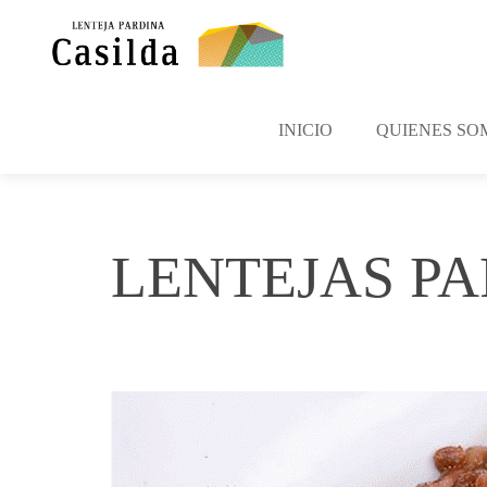
INICIO
QUIENES SO
LENTEJAS P
mayo 21, 2017
irene
No Comments