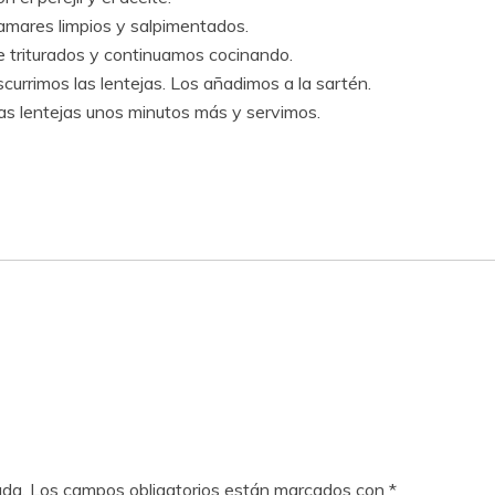
amares limpios y salpimentados.
te triturados y continuamos cocinando.
currimos las lentejas. Los añadimos a la sartén.
as lentejas unos minutos más y servimos.
ada.
Los campos obligatorios están marcados con
*