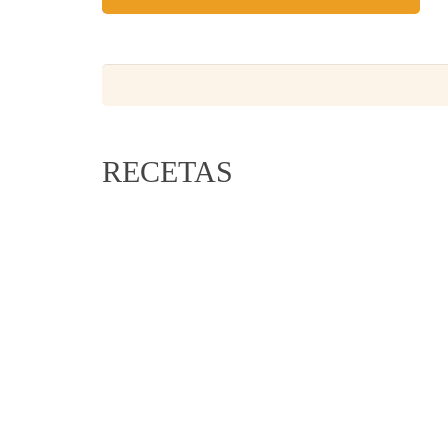
RECETAS
Lentejas Casilda - Copyright © 2016.
Diseño web
Platos vegetarianos
Aperitivos y tapas
Ensaladas
Sopas, cremas y guisos
Salsas