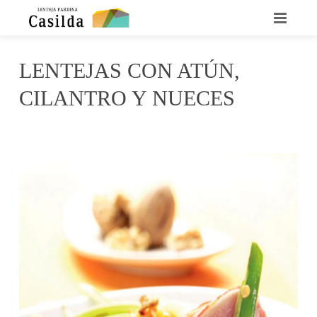
INICIO
LENTEJAS CON ATÚN,
QUIENES SOMOS
CILANTRO Y NUECES
LA LENTEJA CASILDA
julio 8, 2017
irene
No Comments
RECETARIO
DÓNDE ENCONTRARNOS
CONTACTO
NOTICIAS