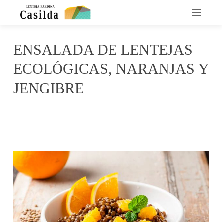
INICIO
ENSALADA DE LENTEJAS
QUIENES SOMOS
ECOLÓGICAS, NARANJAS Y
LA LENTEJA CASILDA
JENGIBRE
RECETARIO
agosto 23, 2017
irene
No Comments
DÓNDE ENCONTRARNOS
CONTACTO
NOTICIAS