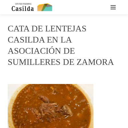
INICIO
CATA DE LENTEJAS
QUIENES SOMOS
CASILDA EN LA
LA LENTEJA CASILDA
ASOCIACIÓN DE
SUMILLERES DE ZAMORA
RECETARIO
enero 27, 2016
Casilda
No Comments
DÓNDE ENCONTRARNOS
CONTACTO
NOTICIAS