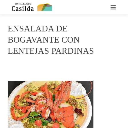
INICIO
ENSALADA DE
QUIENES SOMOS
BOGAVANTE CON
LA LENTEJA CASILDA
LENTEJAS PARDINAS
RECETARIO
septiembre 12, 2016
Casilda
No Comments
DÓNDE ENCONTRARNOS
CONTACTO
NOTICIAS