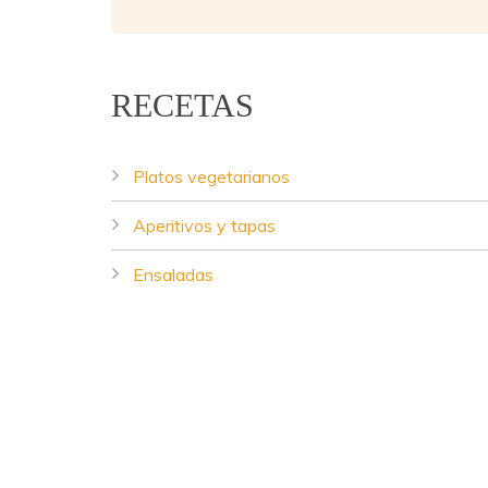
RECETAS
Platos vegetarianos
Aperitivos y tapas
Lentejas Casilda - Copyright © 2016.
Diseño web
Ensaladas
Sopas, cremas y guisos
Salsas
Setas y hongos
Pastas, arroces y cereales