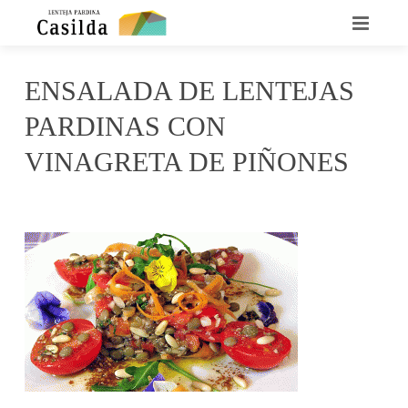
INICIO
ENSALADA DE LENTEJAS
QUIENES SOMOS
PARDINAS CON
LA LENTEJA CASILDA
VINAGRETA DE PIÑONES
RECETARIO
mayo 19, 2017
irene
No Comments
DÓNDE ENCONTRARNOS
CONTACTO
NOTICIAS