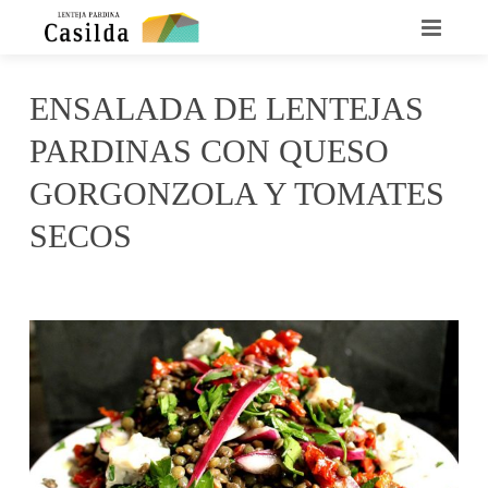
INICIO
ENSALADA DE LENTEJAS
QUIENES SOMOS
PARDINAS CON QUESO
LA LENTEJA CASILDA
GORGONZOLA Y TOMATES
SECOS
RECETARIO
marzo 21, 2017
Casilda
No Comments
DÓNDE ENCONTRARNOS
CONTACTO
NOTICIAS