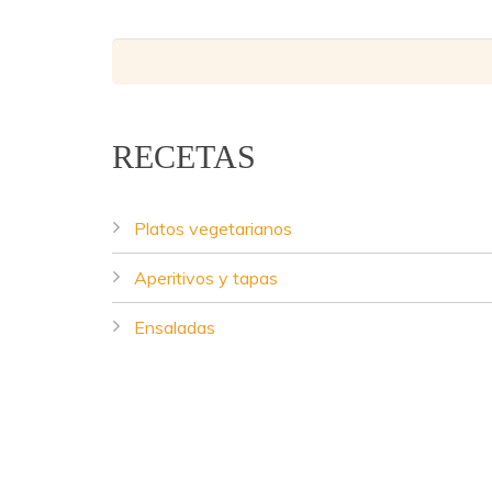
RECETAS
Platos vegetarianos
Aperitivos y tapas
Lentejas Casilda - Copyright © 2016.
Diseño web
Ensaladas
Sopas, cremas y guisos
Salsas
Setas y hongos