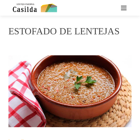
INICIO
ESTOFADO DE LENTEJAS
QUIENES SOMOS
julio 13, 2015
Casilda
No Comments
LA LENTEJA CASILDA
RECETARIO
DÓNDE ENCONTRARNOS
CONTACTO
NOTICIAS