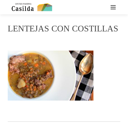
INICIO
LENTEJAS CON COSTILLAS
QUIENES SOMOS
mayo 9, 2016
Casilda
No Comments
LA LENTEJA CASILDA
RECETARIO
DÓNDE ENCONTRARNOS
CONTACTO
NOTICIAS