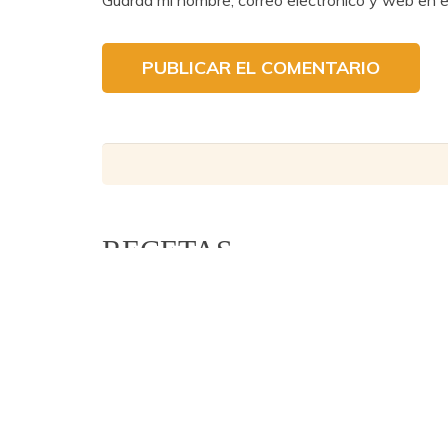
Guarda mi nombre, correo electrónico y web en 
Lentejas Casilda - Copyright © 2016.
Diseño web
RECETAS
Platos vegetarianos
Aperitivos y tapas
Ensaladas