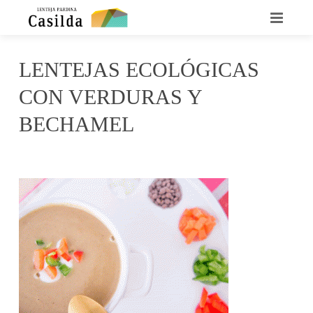
INICIO
LENTEJAS ECOLÓGICAS
QUIENES SOMOS
CON VERDURAS Y
LA LENTEJA CASILDA
BECHAMEL
RECETARIO
mayo 31, 2017
irene
No Comments
DÓNDE ENCONTRARNOS
CONTACTO
NOTICIAS