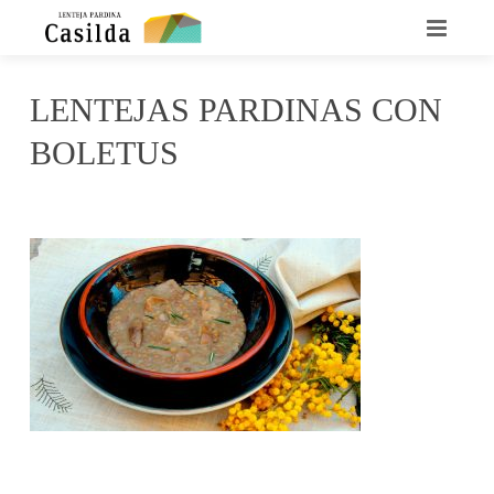
INICIO
LENTEJAS PARDINAS CON
QUIENES SOMOS
BOLETUS
LA LENTEJA CASILDA
mayo 2, 2017
Casilda
No Comments
RECETARIO
DÓNDE ENCONTRARNOS
CONTACTO
NOTICIAS