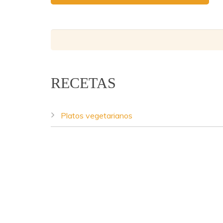
RECETAS
Platos vegetarianos
Lentejas Casilda - Copyright © 2016.
Diseño web
Aperitivos y tapas
Ensaladas
Sopas, cremas y guisos
Salsas