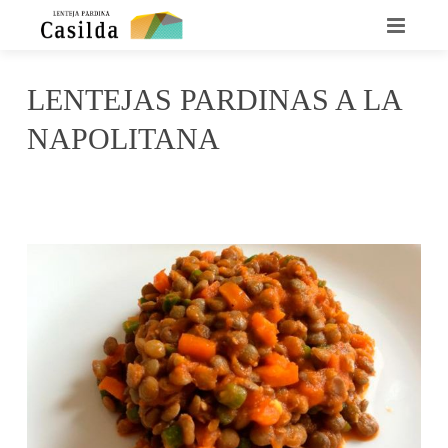
INICIO
LENTEJAS PARDINAS A LA
QUIENES SOMOS
NAPOLITANA
LA LENTEJA CASILDA
noviembre 16, 2016
Casilda
No Comments
RECETARIO
DÓNDE ENCONTRARNOS
CONTACTO
NOTICIAS