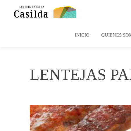
INICIO
QUIENES SO
LENTEJAS P
marzo 6, 2017
Casilda
No Commen