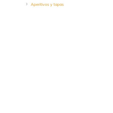
Aperitivos y tapas
Ensaladas
Sopas, cremas y guisos
Salsas
Setas y hongos
Pastas, arroces y cereales
Carnes
Pescados y mariscos
Postres