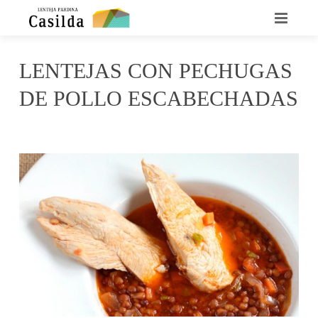
INICIO
LENTEJAS CON PECHUGAS
QUIENES SOMOS
DE POLLO ESCABECHADAS
LA LENTEJA CASILDA
agosto 27, 2016
Casilda
No Comments
RECETARIO
DÓNDE ENCONTRARNOS
CONTACTO
NOTICIAS