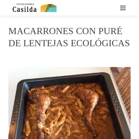
INICIO
MACARRONES CON PURÉ
QUIENES SOMOS
DE LENTEJAS ECOLÓGICAS
LA LENTEJA CASILDA
agosto 11, 2017
irene
No Comments
RECETARIO
DÓNDE ENCONTRARNOS
CONTACTO
NOTICIAS