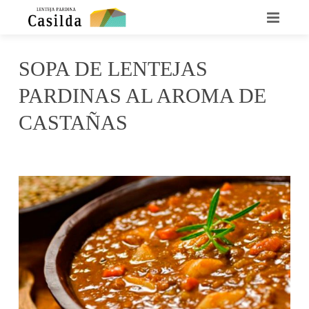
INICIO
SOPA DE LENTEJAS
QUIENES SOMOS
PARDINAS AL AROMA DE
LA LENTEJA CASILDA
CASTAÑAS
RECETARIO
enero 16, 2017
Casilda
No Comments
DÓNDE ENCONTRARNOS
CONTACTO
NOTICIAS