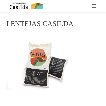
INICIO
LENTEJAS CASILDA
QUIENES SOMOS
junio 6, 2017
Casilda
No Comments
LA LENTEJA CASILDA
RECETARIO
DÓNDE ENCONTRARNOS
CONTACTO
NOTICIAS